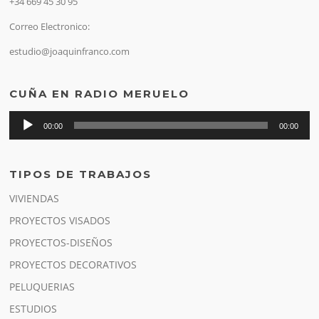
+34 669 45 30 95
Correo Electronico:
estudio@joaquinfranco.com
CUÑA EN RADIO MERUELO
Reproductor
00:00
00:00
de
audio
TIPOS DE TRABAJOS
VIVIENDAS
PROYECTOS VISADOS
PROYECTOS-DISEÑOS
PROYECTOS DECORATIVOS
PELUQUERIAS
ESTUDIOS