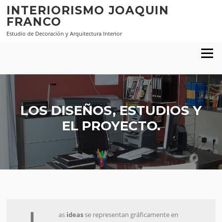
Saltar al contenido
INTERIORISMO JOAQUIN
FRANCO
Estudio de Decoración y Arquitectura Interior
Menú
LOS DISEÑOS, ESTUDIOS Y
EL PROYECTO.
as
ideas
se representan gráficamente en