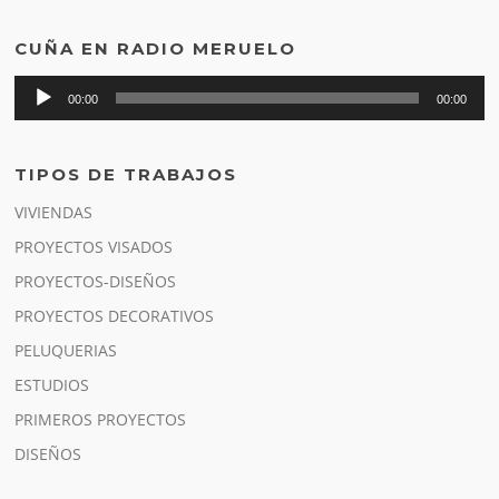
CUÑA EN RADIO MERUELO
Reproductor
00:00
00:00
de
audio
TIPOS DE TRABAJOS
VIVIENDAS
PROYECTOS VISADOS
PROYECTOS-DISEÑOS
PROYECTOS DECORATIVOS
PELUQUERIAS
ESTUDIOS
PRIMEROS PROYECTOS
DISEÑOS