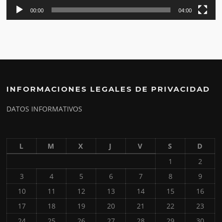
00:00
04:00
INFORMACIONES LEGALES DE PRIVACIDAD
DATOS INFORMATIVOS
L
M
X
J
V
S
D
1
2
3
4
5
6
7
8
9
10
11
12
13
14
15
16
17
18
19
20
21
22
23
24
25
26
27
28
29
30