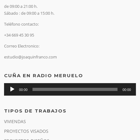
de 09:00 a 21:00 h.
Sábado : de 09:00 a 15:00 h.
Teléfono contacto:
+34 669 45 30 95
Correo Electronico:
estudio@joaquinfranco.com
CUÑA EN RADIO MERUELO
Reproductor
00:00
00:00
de
audio
TIPOS DE TRABAJOS
VIVIENDAS
PROYECTOS VISADOS