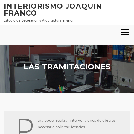
Saltar al contenido
INTERIORISMO JOAQUIN
FRANCO
Estudio de Decoración y Arquitectura Interior
Menú
LAS TRAMITACIONES
P
ara poder realizar intervenciones de obra es
necesario solicitar licencias.