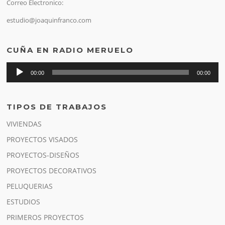
Correo Electronico:
estudio@joaquinfranco.com
CUÑA EN RADIO MERUELO
Reproductor
00:00
00:00
de
audio
TIPOS DE TRABAJOS
VIVIENDAS
PROYECTOS VISADOS
PROYECTOS-DISEÑOS
PROYECTOS DECORATIVOS
PELUQUERIAS
ESTUDIOS
PRIMEROS PROYECTOS