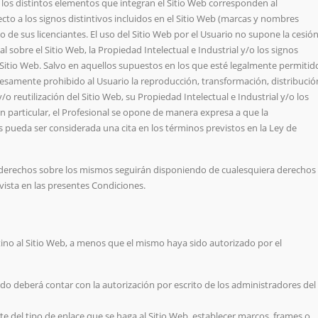
 los distintos elementos que integran el Sitio Web corresponden al
ecto a los signos distintivos incluidos en el Sitio Web (marcas y nombres
 de sus licenciantes. El uso del Sitio Web por el Usuario no supone la cesió
 sobre el Sitio Web, la Propiedad Intelectual e Industrial y/o los signos
l Sitio Web. Salvo en aquellos supuestos en los que esté legalmente permitid
esamente prohibido al Usuario la reproducción, transformación, distribució
o reutilización del Sitio Web, su Propiedad Intelectual e Industrial y/o los
 En particular, el Profesional se opone de manera expresa a que la
s pueda ser considerada una cita en los términos previstos en la Ley de
de derechos sobre los mismos seguirán disponiendo de cualesquiera derechos
evista en las presentes Condiciones.
ino al Sitio Web, a menos que el mismo haya sido autorizado por el
sado deberá contar con la autorización por escrito de los administradores del
el tipo de enlace que se haga al Sitio Web, establecer marcos, frames o