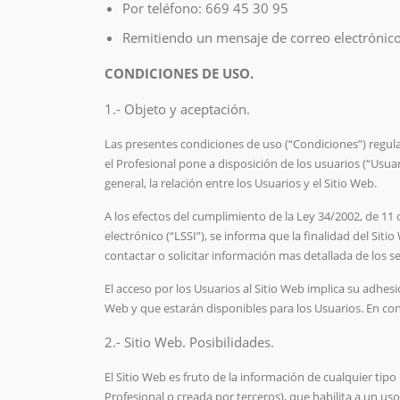
Por teléfono: 669 45 30 95
Remitiendo un mensaje de correo electrónico 
CONDICIONES DE USO.
1.- Objeto y aceptación.
Las presentes condiciones de uso (“Condiciones”) regulan
el Profesional pone a disposición de los usuarios (“Usuar
general, la relación entre los Usuarios y el Sitio Web.
A los efectos del cumplimiento de la Ley 34/2002, de 11 d
electrónico (“LSSI”), se informa que la finalidad del Sitio
contactar o solicitar información mas detallada de los se
El acceso por los Usuarios al Sitio Web implica su adhe
Web y que estarán disponibles para los Usuarios. En co
2.- Sitio Web. Posibilidades.
El Sitio Web es fruto de la información de cualquier tipo
Profesional o creada por terceros), que habilita a un us