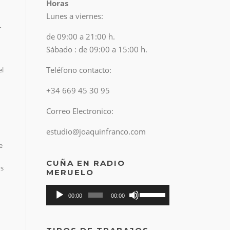
Horas
Lunes a viernes:
r
de 09:00 a 21:00 h.
Sábado : de 09:00 a 15:00 h.
Teléfono contacto:
el
+34 669 45 30 95
Correo Electronico:
estudio@joaquinfranco.com
e
CUÑA EN RADIO
os
MERUELO
Reproductor
Utiliza
00:00
00:00
de
las
teclas
audio
de