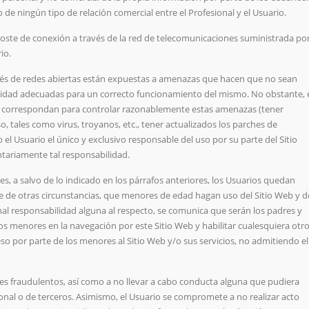
 de ningún tipo de relación comercial entre el Profesional y el Usuario.
al coste de conexión a través de la red de telecomunicaciones suministrada po
io.
avés de redes abiertas están expuestas a amenazas que hacen que no sean
uridad adecuadas para un correcto funcionamiento del mismo. No obstante, 
e correspondan para controlar razonablemente estas amenazas (tener
, tales como virus, troyanos, etc., tener actualizados los parches de
l Usuario el único y exclusivo responsable del uso por su parte del Sitio
untariamente tal responsabilidad.
s, a salvo de lo indicado en los párrafos anteriores, los Usuarios quedan
te de otras circunstancias, que menores de edad hagan uso del Sitio Web y d
onal responsabilidad alguna al respecto, se comunica que serán los padres y
 los menores en la navegación por este Sitio Web y habilitar cualesquiera otr
o por parte de los menores al Sitio Web y/o sus servicios, no admitiendo el
nes fraudulentos, así como a no llevar a cabo conducta alguna que pudiera
ional o de terceros. Asimismo, el Usuario se compromete a no realizar acto