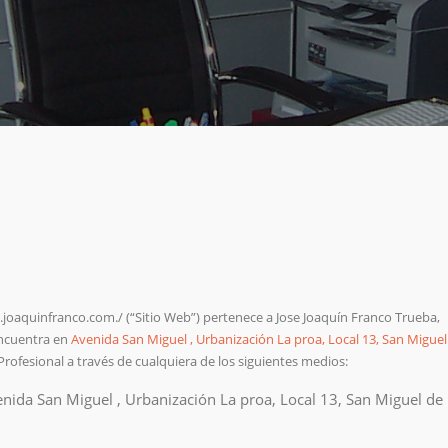
joaquinfranco.com./ (“Sitio Web”) pertenece a Jose Joaquín Franco Trueba,
 encuentra en
Avenida San Miguel , Urbanización La proa, Local 13, San Miguel
rofesional a través de cualquiera de los siguientes medios:
venida San Miguel , Urbanización La proa, Local 13, San Miguel de